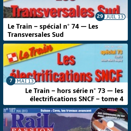
29
JUIL
13
Le Train – spécial n° 74 — Les
Transversales Sud
7
MAI
13
Le Train – hors série n° 73 — les
électrifications SNCF – tome 4