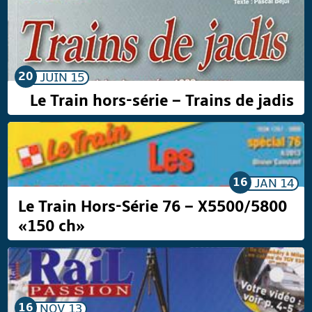
20
JUIN
15
Le Train hors-série – Trains de jadis
16
JAN
14
Le Train Hors-Série 76 – X5500/5800
«150 ch»
16
NOV
13