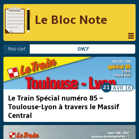
Le Bloc Note
INFORMATIQUE
MUSIQUE
Mot-clef
SNCF
PHOTOGRAPHIE
PODCAST
RÉFLEXIONS
REVUES DE PRESSE
COMPARATIF DES HYBRIDES
21
AVR
16
COMPARATIF DES APPAREILS REFLEX
Le Train Spécial numéro 85 –
Toulouse-Lyon à travers le Massif
Central
Suivre Le Bloc Note