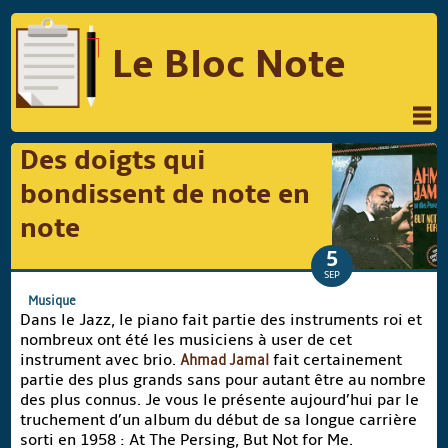
Le Bloc Note
INFORMATIQUE
MUSIQUE
Des doigts qui
PHOTOGRAPHIE
PODCAST
bondissent de note en
RÉFLEXIONS
REVUES DE PRESSE
note
5
COMPARATIF DES HYBRIDES
SEP
COMPARATIF DES APPAREILS REFLEX
Musique
Dans le Jazz, le piano fait partie des instruments roi et
nombreux ont été les musiciens à user de cet
instrument avec brio.
Ahmad Jamal
fait certainement
Suivre Le Bloc Note
partie des plus grands sans pour autant être au nombre
des plus connus. Je vous le présente aujourd’hui par le
truchement d’un album du début de sa longue carrière
sorti en 1958 : At The Persing, But Not for Me.