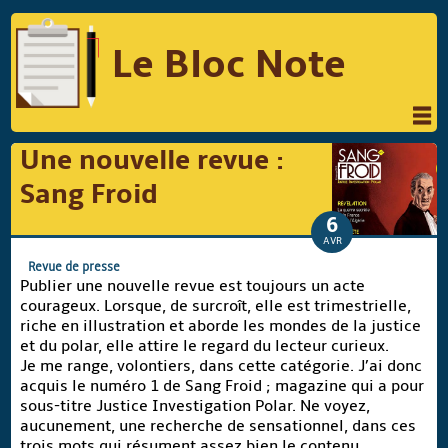
Le Bloc Note
INFORMATIQUE
MUSIQUE
Une nouvelle revue :
PHOTOGRAPHIE
PODCAST
Sang Froid
RÉFLEXIONS
REVUES DE PRESSE
6
AVR
COMPARATIF DES HYBRIDES
Revue de presse
Publier une nouvelle revue est toujours un acte
COMPARATIF DES APPAREILS REFLEX
courageux. Lorsque, de surcroît, elle est trimestrielle,
riche en illustration et aborde les mondes de la justice
et du polar, elle attire le regard du lecteur curieux.
Je me range, volontiers, dans cette catégorie. J’ai donc
Suivre Le Bloc Note
acquis le numéro 1 de Sang Froid ; magazine qui a pour
sous-titre Justice Investigation Polar. Ne voyez,
aucunement, une recherche de sensationnel, dans ces
trois mots qui résument assez bien le contenu.