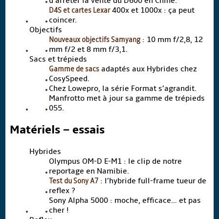
d’arrêter la vente du D600 en Chine.
D4S et cartes Lexar
400x et 1000x : ça peut
coincer.
Objectifs
Nouveaux objectifs Samyang
: 10 mm f/2,8, 12
mm f/2 et 8 mm f/3,1.
Sacs et trépieds
Gamme de sacs
adaptés aux Hybrides chez
CosySpeed.
Chez Lowepro, la série Format s’agrandit.
Manfrotto met à jour sa gamme de trépieds
055.
Matériels – essais
Hybrides
Olympus OM-D E-M1 : le clip de notre
reportage en Namibie.
Test du Sony A7
: l’hybride full-frame tueur de
reflex ?
Sony Alpha 5000 : moche, efficace… et pas
cher !