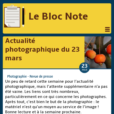
Le Bloc Note
INFORMATIQUE
MUSIQUE
Actualité
PHOTOGRAPHIE
PODCAST
photographique du 23
RÉFLEXIONS
REVUES DE PRESSE
mars
23
COMPARATIF DES HYBRIDES
MAR
COMPARATIF DES APPAREILS REFLEX
Photographie
-
Revue de presse
Un peu de retard cette semaine pour l’actualité
photographique, mais l’attente supplémentaire n’a pas
été vaine.
Les liens sont très nombreux,
Suivre Le Bloc Note
particulièrement en ce qui concerne les photographes.
Après tout, c’est bien le but de la photographie : le
matériel n’est qu’un moyen au service de l’image !
Bonne lecture et à la semaine prochaine.