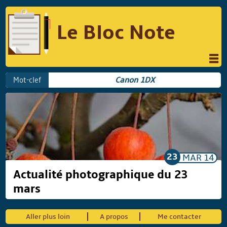
Le Bloc Note
INFORMATIQUE
MUSIQUE
Mot-clef
Canon 1DX
PHOTOGRAPHIE
PODCAST
RÉFLEXIONS
REVUES DE PRESSE
COMPARATIF DES HYBRIDES
COMPARATIF DES APPAREILS REFLEX
23
MAR
14
Actualité photographique du 23
mars
Suivre Le Bloc Note
Aller plus loin
A propos
Me contacter