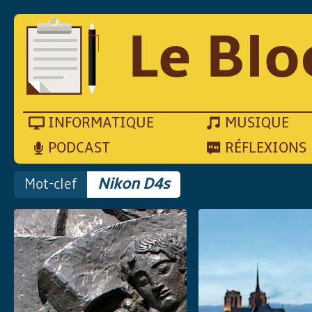
Le Blo
INFORMATIQUE
MUSIQUE
PODCAST
RÉFLEXIONS
Mot-clef
Nikon D4s