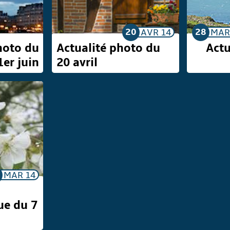
20
28
AVR
14
MA
hoto du
Actualité photo du
Actu
1er juin
20 avril
MAR
14
ue du 7