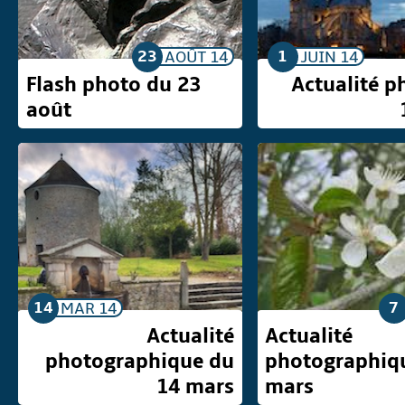
23
1
AOÛT
14
JUIN
14
Flash photo du 23
Actualité p
août
14
7
MAR
14
Actualité
Actualité
photographique du
photographiq
14 mars
mars