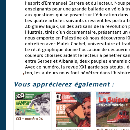
l’esprit d’Emmanuel Carrère et du lecteur. Nous p
enseignants pour une grande ballade en vélo à tr
aux questions qui se posent sur l’éducation dans 
Les quatre articles suivants dressent les portrai
Zbigniew Bujak, un des artisans de la révolution 
illustrés, tirés d’un documentaire, présentant un
nous emporte en Palestine où nous découvrons Khal
entretien avec Malek Chebel, universitaire et trad
Le récit graphique donne l’occasion de découvrir 
couleurs choisies aident le lecteur à pénétrer sa
entre Serbes et Albanais, deux peuples ennemis q
Avec ce numéro, la revue XXI garde ses atouts : 
ton, les auteurs nous font pénétrer dans l’histoir
Vous apprécierez également :
XXI – numéro 24