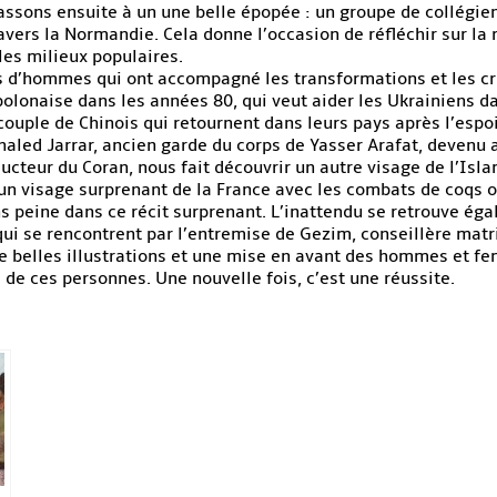
assons ensuite à un une belle épopée : un groupe de collégien
avers la Normandie. Cela donne l’occasion de réfléchir sur la
les milieux populaires.
ts d’hommes qui ont accompagné les transformations et les cri
polonaise dans les années 80, qui veut aider les Ukrainiens d
 couple de Chinois qui retournent dans leurs pays après l’espo
ed Jarrar, ancien garde du corps de Yasser Arafat, devenu art
ucteur du Coran, nous fait découvrir un autre visage de l’Isla
un visage surprenant de la France avec les combats de coqs o
ns peine dans ce récit surprenant. L’inattendu se retrouve éga
ui se rencontrent par l’entremise de Gezim, conseillère matr
de belles illustrations et une mise en avant des hommes et f
e de ces personnes. Une nouvelle fois, c’est une réussite.