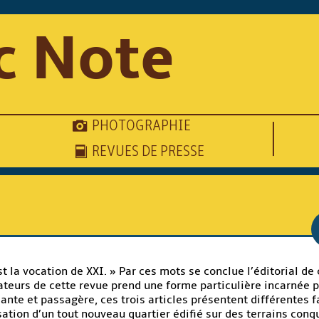
c Note
PHOTOGRAPHIE
REVUES DE PRESSE
est la vocation de XXI. » Par ces mots se conclue l’éditorial 
ateurs de cette revue
prend une forme particulière incarnée pa
ante et passagère, ces trois articles présentent différentes 
sation d’un tout nouveau quartier édifié sur des terrains conqu