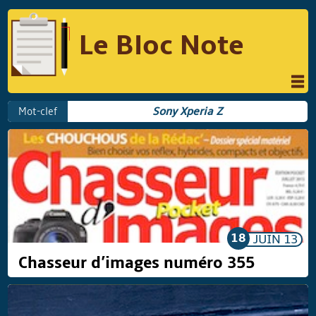
Le Bloc Note
INFORMATIQUE
MUSIQUE
Mot-clef
Sony Xperia Z
PHOTOGRAPHIE
PODCAST
RÉFLEXIONS
REVUES DE PRESSE
COMPARATIF DES HYBRIDES
COMPARATIF DES APPAREILS REFLEX
18
JUIN
13
Chasseur d’images numéro 355
Suivre Le Bloc Note