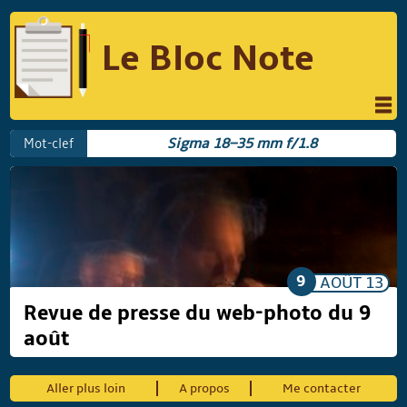
Le Bloc Note
INFORMATIQUE
MUSIQUE
Mot-clef
Sigma 18–35 mm f/1.8
PHOTOGRAPHIE
PODCAST
RÉFLEXIONS
REVUES DE PRESSE
COMPARATIF DES HYBRIDES
COMPARATIF DES APPAREILS REFLEX
9
AOÛT
13
Revue de presse du web-photo du 9
août
Suivre Le Bloc Note
Aller plus loin
A propos
Me contacter