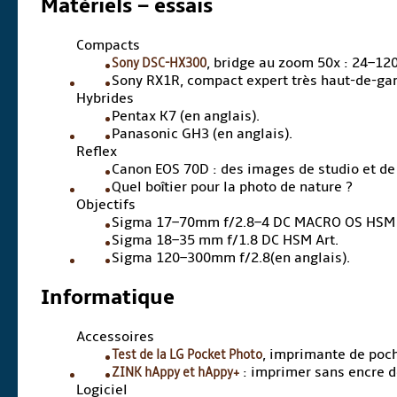
Matériels – essais
Compacts
Sony DSC-HX300
, bridge au zoom 50x : 24–12
Sony RX1R, compact expert très haut-de-ga
Hybrides
Pentax K7 (en anglais).
Panasonic GH3 (en anglais).
Reflex
Canon EOS 70D : des images de studio et de t
Quel boîtier pour la photo de nature ?
Objectifs
Sigma 17–70mm f/2.8–4 DC MACRO OS HSM – 
Sigma 18–35 mm f/1.8 DC HSM Art.
Sigma 120–300mm f/2.8(en anglais).
Informatique
Accessoires
Test de la LG Pocket Photo
, imprimante de poc
ZINK hAppy et hAppy+
: imprimer sans encre 
Logiciel