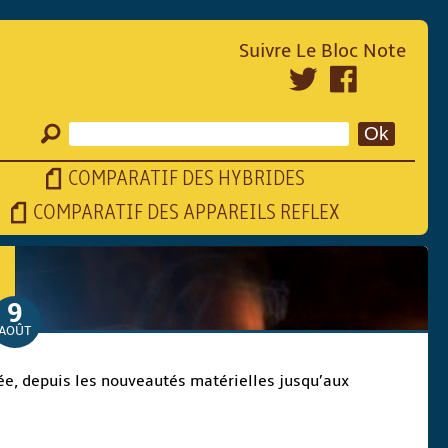
Suivre Le Bloc Note
COMPARATIF DES HYBRIDES
COMPARATIF DES APPAREILS REFLEX
9
AOÛT
iée, depuis les nouveautés matérielles jusqu’aux