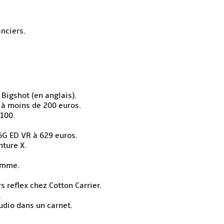
anciers.
Bigshot (en anglais).
e à moins de 200 euros.
7100.
6G ED VR à 629 euros.
nture X.
amme.
s reflex chez Cotton Carrier.
.
dio dans un carnet.