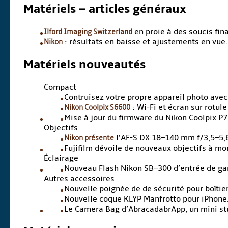
Matériels – articles généraux
Ilford Imaging Switzerland
en proie à des soucis fin
Nikon
: résultats en baisse et ajustements en vue.
Matériels nouveautés
Compact
Contruisez votre propre appareil photo avec 
Nikon Coolpix S6600
: Wi-Fi et écran sur rotul
Mise à jour du firmware du Nikon Coolpix P
Objectifs
Nikon présente
l’AF-S DX 18–140 mm f/3,5–5,
Fujifilm dévoile de nouveaux objectifs à mo
Éclairage
Nouveau Flash Nikon SB–300 d’entrée de g
Autres accessoires
Nouvelle poignée de de sécurité pour boîtier
Nouvelle coque KLYP Manfrotto pour iPhone
Le Camera Bag d’AbracadabrApp, un mini stu