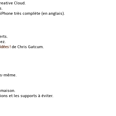
eative Cloud.
s.
iPhone très complète (en anglais).
rts.
ez.
idées !
de Chris Gatcum.
us-même.
a maison.
ons et les supports à éviter.