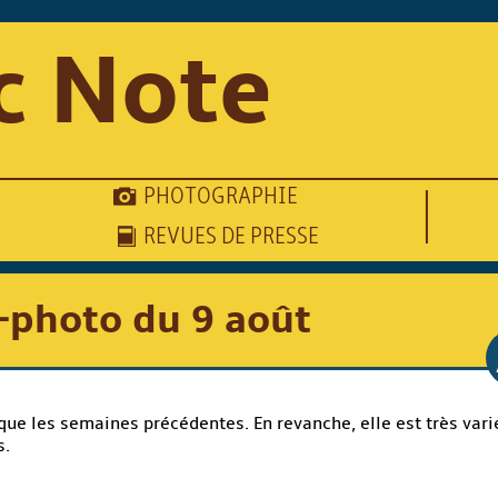
c Note
PHOTOGRAPHIE
REVUES DE PRESSE
-photo du 9 août
que les semaines précédentes. En revanche, elle est très var
s.