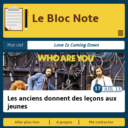
Le Bloc Note
INFORMATIQUE
MUSIQUE
Mot-clef
Love Is Coming Down
PHOTOGRAPHIE
PODCAST
RÉFLEXIONS
REVUES DE PRESSE
COMPARATIF DES HYBRIDES
COMPARATIF DES APPAREILS REFLEX
17
JUIL
13
Les anciens donnent des leçons aux
jeunes
Suivre Le Bloc Note
Aller plus loin
A propos
Me contacter