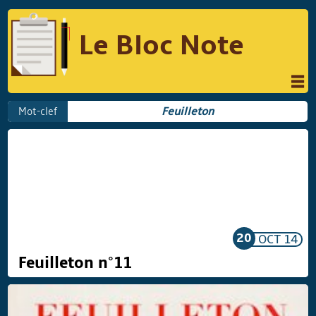
Le Bloc Note
INFORMATIQUE
MUSIQUE
Mot-clef
Feuilleton
PHOTOGRAPHIE
PODCAST
RÉFLEXIONS
REVUES DE PRESSE
COMPARATIF DES HYBRIDES
COMPARATIF DES APPAREILS REFLEX
20
OCT
14
Feuilleton n°11
Suivre Le Bloc Note