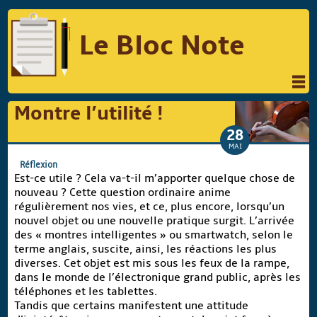
Le Bloc Note
INFORMATIQUE
MUSIQUE
Montre l’utilité !
PHOTOGRAPHIE
PODCAST
28
MAI
RÉFLEXIONS
REVUES DE PRESSE
Réflexion
Est-ce utile ? Cela va-t-il m’apporter quelque chose de
COMPARATIF DES HYBRIDES
nouveau ? Cette question ordinaire anime
régulièrement nos vies, et ce, plus encore, lorsqu’un
COMPARATIF DES APPAREILS REFLEX
nouvel objet ou une nouvelle pratique surgit. L’arrivée
des « montres intelligentes » ou smartwatch, selon le
terme anglais, suscite, ainsi, les réactions les plus
diverses. Cet objet est mis sous les feux de la rampe,
Suivre Le Bloc Note
dans le monde de l’électronique grand public, après les
téléphones et les tablettes.
Tandis que certains manifestent une attitude