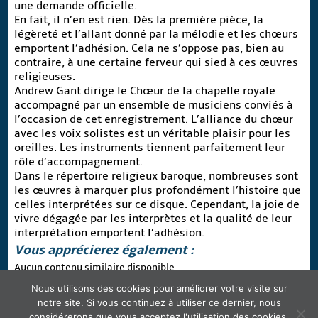
une demande officielle.
En fait, il n’en est rien. Dès la première pièce, la
légèreté et l’allant donné par la mélodie et les chœurs
emportent l’adhésion. Cela ne s’oppose pas, bien au
contraire, à une certaine ferveur qui sied à ces œuvres
religieuses.
Andrew Gant dirige le Chœur de la chapelle royale
accompagné par un ensemble de musiciens conviés à
l’occasion de cet enregistrement. L’alliance du chœur
avec les voix solistes est un véritable plaisir pour les
oreilles. Les instruments tiennent parfaitement leur
rôle d’accompagnement.
Dans le répertoire religieux baroque, nombreuses sont
les œuvres à marquer plus profondément l’histoire que
celles interprétées sur ce disque. Cependant, la joie de
vivre dégagée par les interprètes et la qualité de leur
interprétation emportent l’adhésion.
Vous apprécierez également :
Aucun contenu similaire disponible.
Mots-clefs :
Andrew Gant
,
Baroque
,
Georg Friedrich Haendel
,
Nous utilisons des cookies pour améliorer votre visite sur
Musique religieuse
notre site. Si vous continuez à utiliser ce dernier, nous
Les commentaires sont fermés.
considérerons que vous acceptez l'utilisation des cookies.