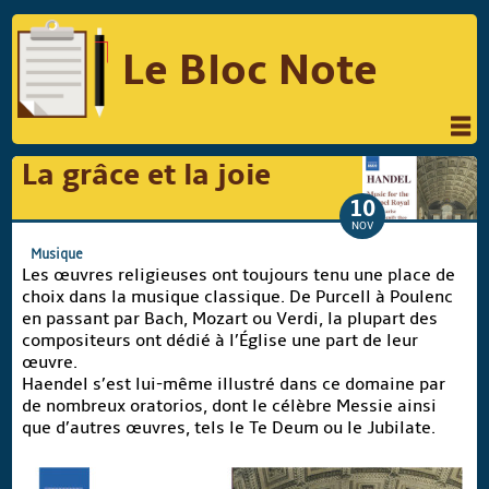
Le Bloc Note
INFORMATIQUE
MUSIQUE
La grâce et la joie
PHOTOGRAPHIE
PODCAST
10
NOV
RÉFLEXIONS
REVUES DE PRESSE
Musique
Les œuvres religieuses ont toujours tenu une place de
COMPARATIF DES HYBRIDES
choix dans la musique classique. De Purcell à Poulenc
en passant par Bach, Mozart ou Verdi, la plupart des
COMPARATIF DES APPAREILS REFLEX
compositeurs ont dédié à l’Église une part de leur
œuvre.
Haendel s’est lui-même illustré dans ce domaine par
de nombreux oratorios, dont le célèbre Messie ainsi
Suivre Le Bloc Note
que d’autres œuvres, tels le Te Deum ou le Jubilate.