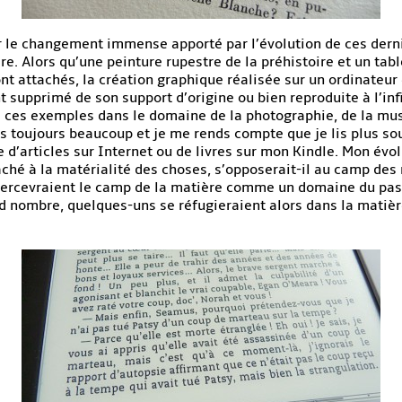
le changement immense apporté par l’évolution de ces derni
toire. Alors qu’une peinture rupestre de la préhistoire et un 
ont attachés, la création graphique réalisée sur un ordinateur
nt supprimé de son support d’origine ou bien reproduite à l’in
e ces exemples dans le domaine de la photographie, de la musiq
is toujours beaucoup et je me rends compte que je lis plus so
re d’articles sur Internet ou de livres sur mon Kindle. Mon évo
aché à la matérialité des choses, s’opposerait-il au camp de
 percevraient le camp de la matière comme un domaine du pass
nombre, quelques-uns se réfugieraient alors dans la matière,