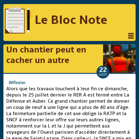
Le Bloc Note
INFORMATIQUE
MUSIQUE
Un chantier peut en
PHOTOGRAPHIE
PODCAST
cacher un autre
RÉFLEXIONS
REVUES DE PRESSE
22
AOÛT
COMPARATIF DES HYBRIDES
Réflexion
Alors que les travaux touchent à leur fin ce dimanche,
COMPARATIF DES APPAREILS REFLEX
depuis le 25 juillet dernier le RER A est fermé entre La
Défense et Auber. Ce grand chantier permet de donner
un coup de neuf à une ligne qui a plus de 40 ans d’âge.
La fermeture partielle de cet axe oblige la RATP et la
Suivre Le Bloc Note
SNCF à renforcer leur offre sur leurs autres lignes,
notamment sur la L et la J qui permettent aux
voyageurs de l’Ouest parisien d’accéder directement à
la gare de Saint-Lazare. Dans celle-ci, la SNCF a mis en