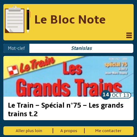
Le Bloc Note
INFORMATIQUE
MUSIQUE
Mot-clef
Stanislas
PHOTOGRAPHIE
PODCAST
RÉFLEXIONS
REVUES DE PRESSE
COMPARATIF DES HYBRIDES
COMPARATIF DES APPAREILS REFLEX
14
OCT
13
Le Train – Spécial n°75 – Les grands
trains t.2
Suivre Le Bloc Note
Aller plus loin
A propos
Me contacter