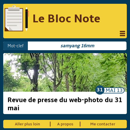
Le Bloc Note
INFORMATIQUE
MUSIQUE
Mot-clef
samyang 16mm
PHOTOGRAPHIE
PODCAST
RÉFLEXIONS
REVUES DE PRESSE
COMPARATIF DES HYBRIDES
COMPARATIF DES APPAREILS REFLEX
31
MAI
13
Revue de presse du web-photo du 31
mai
Suivre Le Bloc Note
Aller plus loin
A propos
Me contacter