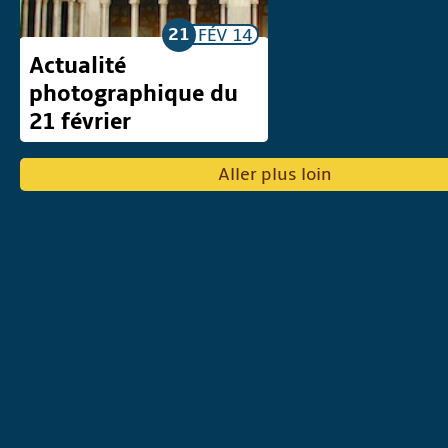
21
FÉV
14
Actualité
photographique du
21 février
Aller plus loin