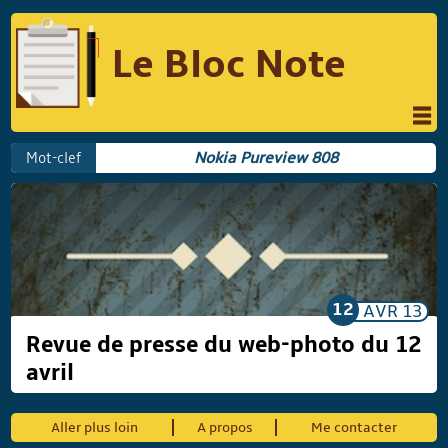
Le Bloc Note
INFORMATIQUE
MUSIQUE
Mot-clef
Nokia Pureview 808
PHOTOGRAPHIE
PODCAST
RÉFLEXIONS
REVUES DE PRESSE
COMPARATIF DES HYBRIDES
COMPARATIF DES APPAREILS REFLEX
12
AVR
13
Revue de presse du web-photo du 12
avril
Suivre Le Bloc Note
Aller plus loin
A propos
Me contacter