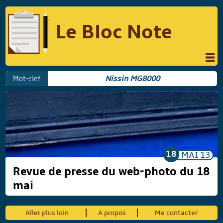
Le Bloc Note
INFORMATIQUE
MUSIQUE
Mot-clef
Nissin MG8000
PHOTOGRAPHIE
PODCAST
RÉFLEXIONS
REVUES DE PRESSE
COMPARATIF DES HYBRIDES
COMPARATIF DES APPAREILS REFLEX
18
MAI
13
Revue de presse du web-photo du 18
mai
Suivre Le Bloc Note
Aller plus loin
A propos
Me contacter