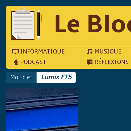
Le Blo
INFORMATIQUE
MUSIQUE
PODCAST
RÉFLEXIONS
Mot-clef
Lumix FT5