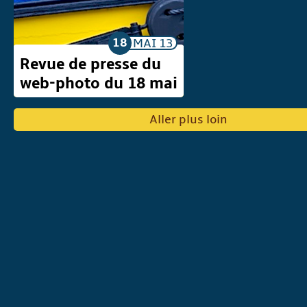
18
MAI
13
Revue de presse du
web-photo du 18 mai
Aller plus loin