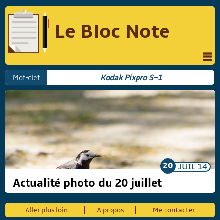
Le Bloc Note
INFORMATIQUE
MUSIQUE
Mot-clef
Kodak Pixpro S–1
PHOTOGRAPHIE
PODCAST
RÉFLEXIONS
REVUES DE PRESSE
COMPARATIF DES HYBRIDES
COMPARATIF DES APPAREILS REFLEX
20
JUIL
14
Actualité photo du 20 juillet
Suivre Le Bloc Note
Aller plus loin
A propos
Me contacter