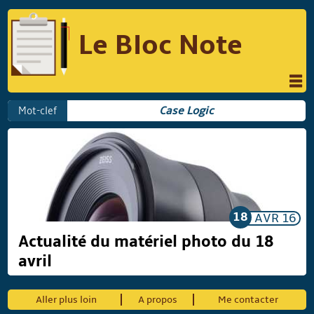
Le Bloc Note
INFORMATIQUE
MUSIQUE
Mot-clef
Case Logic
PHOTOGRAPHIE
PODCAST
RÉFLEXIONS
REVUES DE PRESSE
COMPARATIF DES HYBRIDES
COMPARATIF DES APPAREILS REFLEX
18
AVR
16
Actualité du matériel photo du 18
avril
Suivre Le Bloc Note
Aller plus loin
A propos
Me contacter