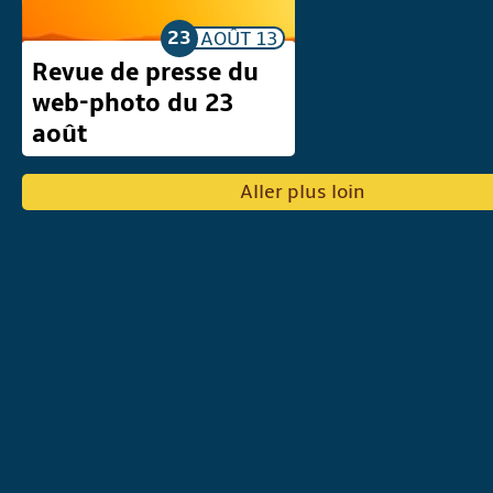
23
AOÛT
13
Revue de presse du
web-photo du 23
août
Aller plus loin