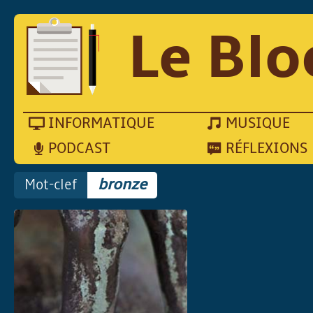
Le Blo
INFORMATIQUE
MUSIQUE
PODCAST
RÉFLEXIONS
Mot-clef
bronze