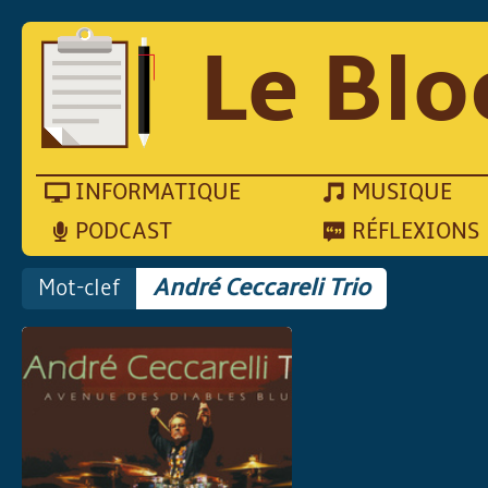
Le Blo
INFORMATIQUE
MUSIQUE
PODCAST
RÉFLEXIONS
Mot-clef
André Ceccareli Trio