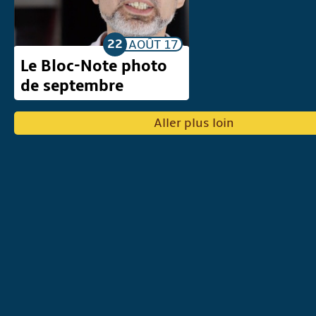
22
AOÛT
17
Le Bloc-Note photo
de septembre
Aller plus loin