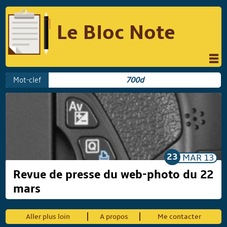
Le Bloc Note
INFORMATIQUE
MUSIQUE
Mot-clef
700d
PHOTOGRAPHIE
PODCAST
RÉFLEXIONS
REVUES DE PRESSE
COMPARATIF DES HYBRIDES
COMPARATIF DES APPAREILS REFLEX
23
MAR
13
Revue de presse du web-photo du 22
mars
Suivre Le Bloc Note
Aller plus loin
A propos
Me contacter