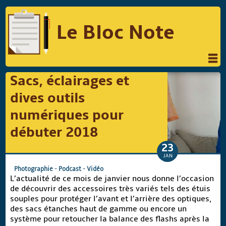
Le Bloc Note
INFORMATIQUE
MUSIQUE
Sacs, éclairages et
PHOTOGRAPHIE
PODCAST
dives outils
RÉFLEXIONS
REVUES DE PRESSE
numériques pour
débuter 2018
COMPARATIF DES HYBRIDES
23
COMPARATIF DES APPAREILS REFLEX
JAN
Photographie
-
Podcast
-
Vidéo
L’actualité de ce mois de janvier nous donne l’occasion
de découvrir des accessoires très variés tels des étuis
Suivre Le Bloc Note
souples pour protéger l’avant et l’arrière des optiques,
des sacs étanches haut de gamme ou encore un
système pour retoucher la balance des flashs après la