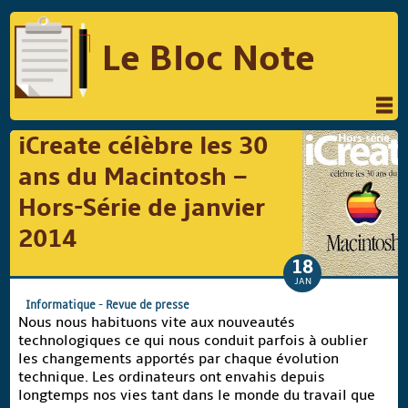
Le Bloc Note
INFORMATIQUE
MUSIQUE
iCreate célèbre les 30
PHOTOGRAPHIE
PODCAST
ans du Macintosh –
RÉFLEXIONS
REVUES DE PRESSE
Hors-Série de janvier
2014
COMPARATIF DES HYBRIDES
18
COMPARATIF DES APPAREILS REFLEX
JAN
Informatique
-
Revue de presse
Nous nous habituons vite aux nouveautés
technologiques ce qui nous conduit parfois à oublier
Suivre Le Bloc Note
les changements apportés par chaque évolution
technique. Les ordinateurs ont envahis depuis
longtemps nos vies tant dans le monde du travail que