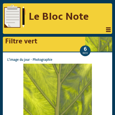
Le Bloc Note
INFORMATIQUE
MUSIQUE
Filtre vert
PHOTOGRAPHIE
PODCAST
6
NOV
RÉFLEXIONS
REVUES DE PRESSE
L’image du jour
-
Photographie
COMPARATIF DES HYBRIDES
COMPARATIF DES APPAREILS REFLEX
Suivre Le Bloc Note