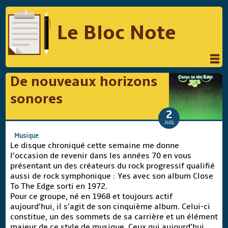
Le Bloc Note
INFORMATIQUE
MUSIQUE
De nouveaux horizons
PHOTOGRAPHIE
PODCAST
sonores
RÉFLEXIONS
REVUES DE PRESSE
2
JUIL
COMPARATIF DES HYBRIDES
Musique
Le disque chroniqué cette semaine me donne
COMPARATIF DES APPAREILS REFLEX
l’occasion de revenir dans les années 70 en vous
présentant un des créateurs du rock progressif qualifié
aussi de rock symphonique : Yes avec son album Close
To The Edge sorti en 1972.
Suivre Le Bloc Note
Pour ce groupe, né en 1968 et toujours actif
aujourd’hui, il s’agit de son cinquième album. Celui-ci
constitue, un des sommets de sa carrière et un élément
majeur de ce style de musique. Ceux qui aujourd’hui