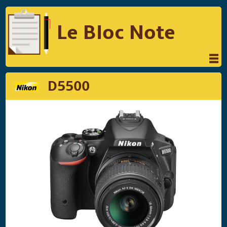
Le Bloc Note
INFORMATIQUE
MUSIQUE
D5500
PHOTOGRAPHIE
PODCAST
RÉFLEXIONS
REVUES DE PRESSE
COMPARATIF DES HYBRIDES
COMPARATIF DES APPAREILS REFLEX
Suivre Le Bloc Note