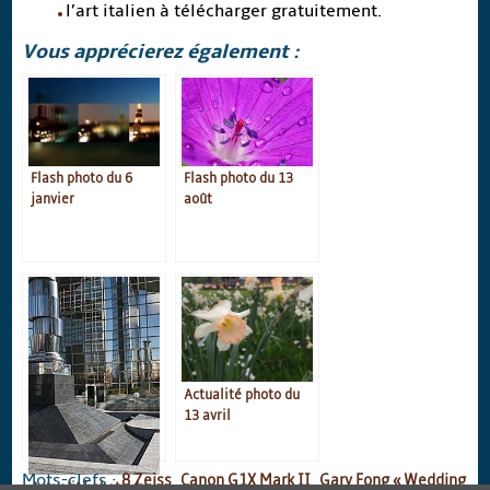
l’art italien à télécharger gratuitement.
Vous apprécierez également :
Flash photo du 6
Flash photo du 13
janvier
août
Actualité photo du
13 avril
Mots-clefs :
8 Zeiss
,
Canon G1X Mark II
,
Gary Fong « Wedding
Actualité photo du