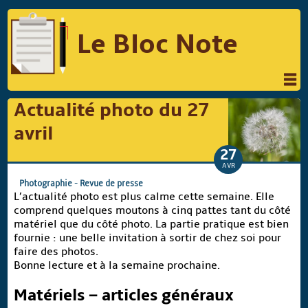
Le Bloc Note
INFORMATIQUE
MUSIQUE
Actualité photo du 27
PHOTOGRAPHIE
PODCAST
avril
RÉFLEXIONS
REVUES DE PRESSE
27
AVR
COMPARATIF DES HYBRIDES
Photographie
-
Revue de presse
L’actualité photo est plus calme cette semaine. Elle
COMPARATIF DES APPAREILS REFLEX
comprend quelques moutons à cinq pattes tant du côté
matériel que du côté photo.
La partie pratique est bien
fournie : une belle invitation à sortir de chez soi pour
faire des photos.
Suivre Le Bloc Note
Bonne lecture et à la semaine prochaine.
Matériels – articles généraux